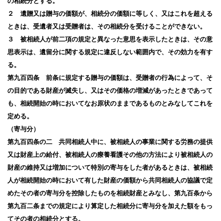
の相続分とする。
２ 遺贈又は贈与の価額が、相続分の価額に等しく、又はこれを超える
ときは、受遺者又は受贈者は、その相続分を受けることができない。
３ 被相続人が前二項の規定と異なった意思を表示したときは、その意
思表示は、遺留分に関する規定に違反しない範囲内で、その効力を有す
る。
第九百四条 前条に規定する贈与の価額は、受贈者の行為によって、そ
の目的である財産が滅失し、又はその価格の増減があったときであって
も、相続開始の時においてなお原状のままであるものとみなしてこれを
定める。
（寄与分）
第九百四条の二 共同相続人中に、被相続人の事業に関する労務の提供
又は財産上の給付、被相続人の療養看護その他の方法により被相続人の
財産の維持又は増加について特別の寄与をした者があるときは、被相続
人が相続開始の時において有した財産の価額から共同相続人の協議で定
めたその者の寄与分を控除したものを相続財産とみなし、第九百条から
第九百二条までの規定により算定した相続分に寄与分を加えた額をもっ
てその者の相続分とする。