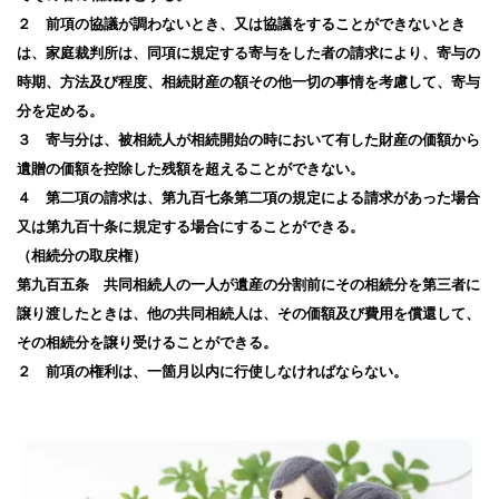
２ 前項の協議が調わないとき、又は協議をすることができないとき
は、家庭裁判所は、同項に規定する寄与をした者の請求により、寄与の
時期、方法及び程度、相続財産の額その他一切の事情を考慮して、寄与
分を定める。
３ 寄与分は、被相続人が相続開始の時において有した財産の価額から
遺贈の価額を控除した残額を超えることができない。
４ 第二項の請求は、第九百七条第二項の規定による請求があった場合
又は第九百十条に規定する場合にすることができる。
（相続分の取戻権）
第九百五条 共同相続人の一人が遺産の分割前にその相続分を第三者に
譲り渡したときは、他の共同相続人は、その価額及び費用を償還して、
その相続分を譲り受けることができる。
２ 前項の権利は、一箇月以内に行使しなければならない。