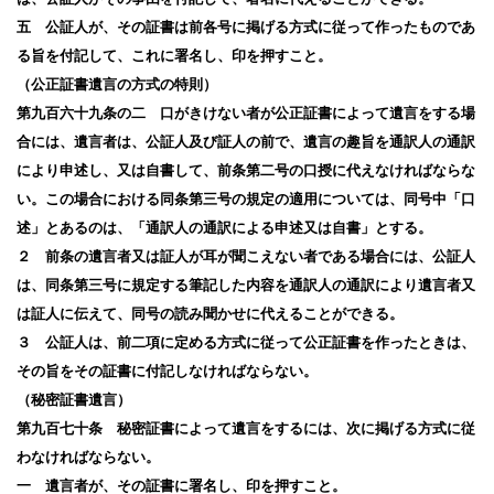
五 公証人が、その証書は前各号に掲げる方式に従って作ったものであ
る旨を付記して、これに署名し、印を押すこと。
（公正証書遺言の方式の特則）
第九百六十九条の二 口がきけない者が公正証書によって遺言をする場
合には、遺言者は、公証人及び証人の前で、遺言の趣旨を通訳人の通訳
により申述し、又は自書して、前条第二号の口授に代えなければならな
い。この場合における同条第三号の規定の適用については、同号中「口
述」とあるのは、「通訳人の通訳による申述又は自書」とする。
２ 前条の遺言者又は証人が耳が聞こえない者である場合には、公証人
は、同条第三号に規定する筆記した内容を通訳人の通訳により遺言者又
は証人に伝えて、同号の読み聞かせに代えることができる。
３ 公証人は、前二項に定める方式に従って公正証書を作ったときは、
その旨をその証書に付記しなければならない。
（秘密証書遺言）
第九百七十条 秘密証書によって遺言をするには、次に掲げる方式に従
わなければならない。
一 遺言者が、その証書に署名し、印を押すこと。