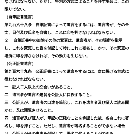
なければならない。ただし、特別の方式によることを許す場合は、この
限りでない。
（自筆証書遺言）
第九百六十八条 自筆証書によって遺言をするには、遺言者が、その全
文、日付及び氏名を自書し、これに印を押さなければならない。
２ 自筆証書中の加除その他の変更は、遺言者が、その場所を指示
し、これを変更した旨を付記して特にこれに署名し、かつ、その変更の
場所に印を押さなければ、その効力を生じない。
（公正証書遺言）
第九百六十九条 公正証書によって遺言をするには、次に掲げる方式に
従わなければならない。
一 証人二人以上の立会いがあること。
二 遺言者が遺言の趣旨を公証人に口授すること。
三 公証人が、遺言者の口述を筆記し、これを遺言者及び証人に読み聞
かせ、又は閲覧させること。
四 遺言者及び証人が、筆記の正確なことを承認した後、各自これに署
名し、印を押すこと。ただし、遺言者が署名することができない場合
は、公証人がその事由を付記して、署名に代えることができる。