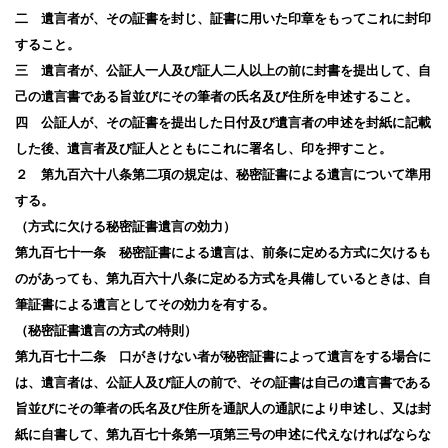
二 遺言者が、その証書を封じ、証書に用いた印章をもってこれに封印
すること。
三 遺言者が、公証人一人及び証人二人以上の前に封書を提出して、自
己の遺言書である旨並びにその筆者の氏名及び住所を申述すること。
四 公証人が、その証書を提出した日付及び遺言者の申述を封紙に記載
した後、遺言者及び証人とともにこれに署名し、印を押すこと。
２ 第九百六十八条第二項の規定は、秘密証書による遺言について準用
する。
（方式に欠ける秘密証書遺言の効力）
第九百七十一条 秘密証書による遺言は、前条に定める方式に欠けるも
のがあっても、第九百六十八条に定める方式を具備しているときは、自
筆証書による遺言としてその効力を有する。
（秘密証書遺言の方式の特則）
第九百七十二条 口がきけない者が秘密証書によって遺言をする場合に
は、遺言者は、公証人及び証人の前で、その証書は自己の遺言書である
旨並びにその筆者の氏名及び住所を通訳人の通訳により申述し、又は封
紙に自書して、第九百七十条第一項第三号の申述に代えなければならな