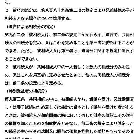
る。
２ 前項の規定は、第八百八十九条第二項の規定により兄弟姉妹の子が
相続人となる場合について準用する。
（遺言による相続分の指定）
第九百二条 被相続人は、前二条の規定にかかわらず、遺言で、共同相
続人の相続分を定め、又はこれを定めることを第三者に委託することが
できる。ただし、被相続人又は第三者は、遺留分に関する規定に違反す
ることができない。
２ 被相続人が、共同相続人中の一人若しくは数人の相続分のみを定
め、又はこれを第三者に定めさせたときは、他の共同相続人の相続分
は、前二条の規定により定める。
（特別受益者の相続分）
第九百三条 共同相続人中に、被相続人から、遺贈を受け、又は婚姻若
しくは養子縁組のため若しくは生計の資本として贈与を受けた者がある
ときは、被相続人が相続開始の時において有した財産の価額にその贈与
の価額を加えたものを相続財産とみなし、前三条の規定により算定した
相続分の中からその遺贈又は贈与の価額を控除した残額をもってその者