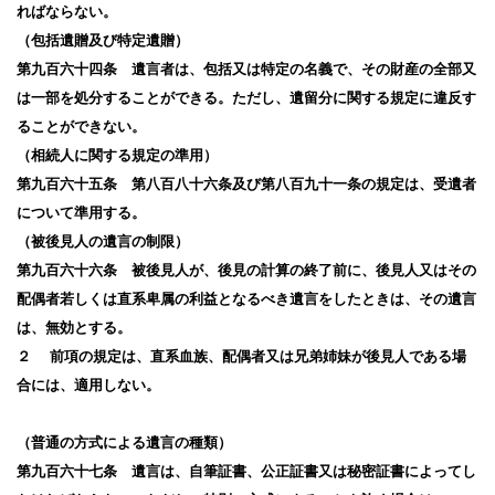
ればならない。
（包括遺贈及び特定遺贈）
第九百六十四条 遺言者は、包括又は特定の名義で、その財産の全部又
は一部を処分することができる。ただし、遺留分に関する規定に違反す
ることができない。
（相続人に関する規定の準用）
第九百六十五条 第八百八十六条及び第八百九十一条の規定は、受遺者
について準用する。
（被後見人の遺言の制限）
第九百六十六条 被後見人が、後見の計算の終了前に、後見人又はその
配偶者若しくは直系卑属の利益となるべき遺言をしたときは、その遺言
は、無効とする。
２ 前項の規定は、直系血族、配偶者又は兄弟姉妹が後見人である場
合には、適用しない。
（普通の方式による遺言の種類）
第九百六十七条 遺言は、自筆証書、公正証書又は秘密証書によってし