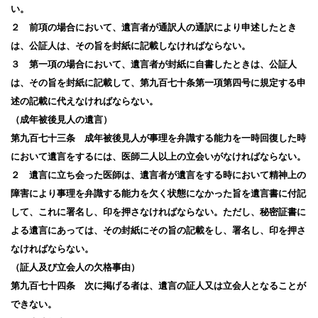
い。
２ 前項の場合において、遺言者が通訳人の通訳により申述したとき
は、公証人は、その旨を封紙に記載しなければならない。
３ 第一項の場合において、遺言者が封紙に自書したときは、公証人
は、その旨を封紙に記載して、第九百七十条第一項第四号に規定する申
述の記載に代えなければならない。
（成年被後見人の遺言）
第九百七十三条 成年被後見人が事理を弁識する能力を一時回復した時
において遺言をするには、医師二人以上の立会いがなければならない。
２ 遺言に立ち会った医師は、遺言者が遺言をする時において精神上の
障害により事理を弁識する能力を欠く状態になかった旨を遺言書に付記
して、これに署名し、印を押さなければならない。ただし、秘密証書に
よる遺言にあっては、その封紙にその旨の記載をし、署名し、印を押さ
なければならない。
（証人及び立会人の欠格事由）
第九百七十四条 次に掲げる者は、遺言の証人又は立会人となることが
できない。