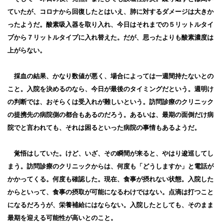
ていたが、コロナから回復したとはいえ、肺に対するダメージは大きか
ったようだ。酸素吸入器を取り入れ、今日はそれまでの５リットルタイ
プから７リットルタイプに入れ替えた。だが、思ったよりも酸素濃度は
上がらない。
採血の結果、かなり数値が悪く、場合によっては一週間持たないとの
こと。入院を決めるのなら、今日が最後のタイミングだという。週明け
の判断では、おそらくは受入れが難しいという。訪問診療のクリニック
の提携先の病院側の都合もあるのだろう。あるいは、最期の面倒だけ病
院でと言われても、それは困るといった病院の事情もあるようだ。
覚悟はしていた。けど、いざ、その瞬間が来ると、やはり逡巡してし
まう。訪問診療のクリニックからは、何度も「どうしますか」と電話が
かかってくる。何度も確認した。現在、食事が摂れない状態。入院した
からといって、食事の摂取が可能になるわけではない。点滴は打つこと
になるだろうが、栄養補給にはならない。入院したとしても、そのまま
最期を迎える可能性が高いとのこと。