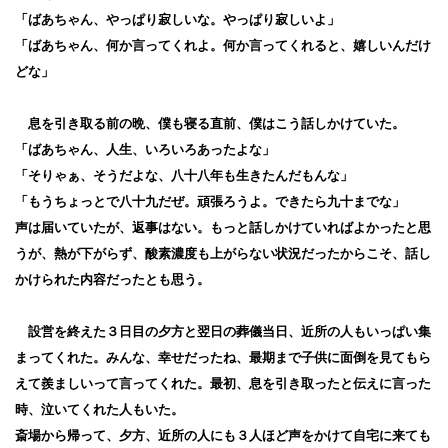
「ばあちゃん、やっぱり寂しいな。やっぱり寂しいよ」
「ばあちゃん、何か言ってくれよ。何か言ってくれると、嬉しいんだけ
どな」
息を引き取る前の晩、僕も寝る直前、僕はこう話しかけていた。
「ばあちゃん、人生、いろいろあったよな」
「そりゃぁ、そうだよな、八十八年も生きたんだもんな」
「もうちょっとで八十九だぜ。頑張ろうよ。できたら九十までな」
声は届いていたが、返事はない。もっと話しかけていればよかったと思
うが、熱が下がらず、酸素濃度も上がらない状況だったからこそ、話し
かけられた内容だったとも思う。
設営を終えた３日目の夕方と翌日の葬儀当日、近所の人もいっぱい集
まってくれた。みんな、幸せだったね、最期まで子供に面倒を見てもら
えて羨ましいって言ってくれた。最初、息を引き取ったと伝えに言った
時、泣いてくれた人もいた。
斎場から帰って、夕方、近所の人にも３人ほど声をかけて自宅に来ても