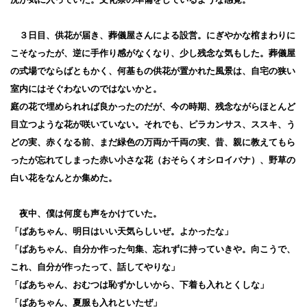
３日目、供花が届き、葬儀屋さんによる設営。にぎやかな棺まわりに
こそなったが、逆に手作り感がなくなり、少し残念な気もした。葬儀屋
の式場でならばともかく、何基もの供花が置かれた風景は、自宅の狭い
室内にはそぐわないのではないかと。
庭の花で埋められれば良かったのだが、今の時期、残念ながらほとんど
目立つような花が咲いていない。それでも、ピラカンサス、ススキ、う
どの実、赤くなる前、まだ緑色の万両か千両の実、昔、親に教えてもら
ったが忘れてしまった赤い小さな花（おそらくオシロイバナ）、野草の
白い花をなんとか集めた。
夜中、僕は何度も声をかけていた。
「ばあちゃん、明日はいい天気らしいぜ。よかったな」
「ばあちゃん、自分か作った句集、忘れずに持っていきや。向こうで、
これ、自分が作ったって、話してやりな」
「ばあちゃん、おむつは恥ずかしいから、下着も入れとくしな」
「ばあちゃん、夏服も入れといたぜ」