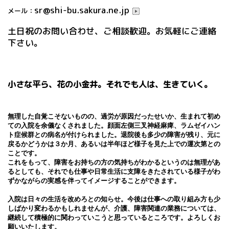
sr@shi-bu.sakura.ne.jp
メール：
土日祝のお問い合わせ、ご相談歓迎。お気軽にご連絡
下さい。
小さな平ら、花の小金井。それでも人は、生きていく。
無理した自覚こそないものの、過労が原因だったせいか、生まれて初め
ての入院を余儀なくされました。顔面左側三叉神経麻痺、ラムゼイハン
ト症候群との病名が付けられました。退院後も多少の障害が残り、元に
戻るかどうかは３か月、あるいは半年ほど様子を見た上での運次第との
ことです。
これをもって、障害をお持ちの方の気持ちがわかるというのは無理があ
るとしても、それでも仕事や日常生活に支障をきたされている様子がわ
ずかながらの実感を伴ってイメージすることができます。
入院は日々の生活を改めろとの知らせ。今後は仕事への取り組み方も少
しばかり変わるかもしれませんが、介護、障害関連の業務については、
継続して積極的に関わっていこうと思っているところです。よろしくお
願いいたします。