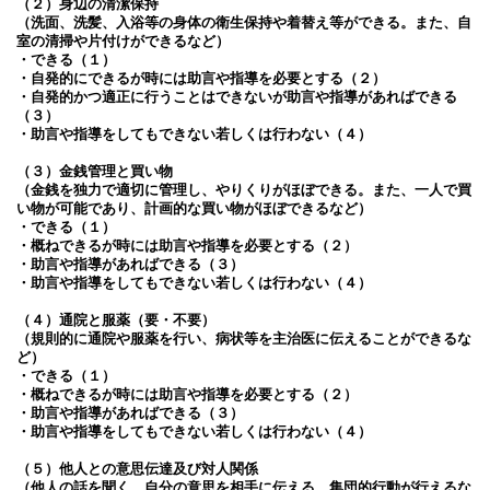
（２）身辺の清潔保持
（洗面、洗髪、入浴等の身体の衛生保持や着替え等ができる。また、自
室の清掃や片付けができるなど）
・できる（１）
・自発的にできるが時には助言や指導を必要とする（２）
・自発的かつ適正に行うことはできないが助言や指導があればできる
（３）
・助言や指導をしてもできない若しくは行わない（４）
（３）金銭管理と買い物
（金銭を独力で適切に管理し、やりくりがほぼできる。また、一人で買
い物が可能であり、計画的な買い物がほぼできるなど）
・できる（１）
・概ねできるが時には助言や指導を必要とする（２）
・助言や指導があればできる（３）
・助言や指導をしてもできない若しくは行わない（４）
（４）通院と服薬（要・不要）
（規則的に通院や服薬を行い、病状等を主治医に伝えることができるな
ど）
・できる（１）
・概ねできるが時には助言や指導を必要とする（２）
・助言や指導があればできる（３）
・助言や指導をしてもできない若しくは行わない（４）
（５）他人との意思伝達及び対人関係
（他人の話を聞く、自分の意思を相手に伝える、集団的行動が行えるな