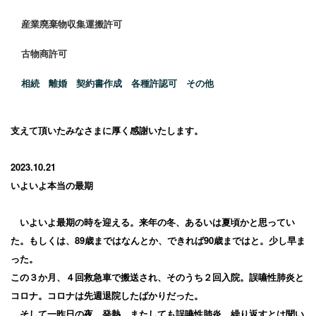
産業廃棄物収集運搬許可
古物商許可
相続 離婚 契約書作成 各種許認可 その他
支えて頂いたみなさまに厚く感謝いたします。
2023.10.21
いよいよ本当の最期
いよいよ最期の時を迎える。来年の冬、あるいは夏頃かと思ってい
た。もしくは、89歳まではなんとか、できれば90歳まではと。少し早ま
った。
この３か月、４回救急車で搬送され、そのうち２回入院。誤嚥性肺炎と
コロナ。コロナは先週退院したばかりだった。
そして一昨日の夜、発熱。またしても誤嚥性肺炎。繰り返すとは聞い