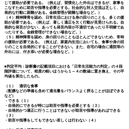
じて援助が必要である。（例えば、習慣化した外出はできるが、家事を
こなすために助言や指導を必要とする。社会的な対人交流は乏しく、自
発的な行動に困難がある。金銭管理が困難な場合など。）
（４）精神障害を認め、日常生活における身の回りのことも、多くの援
助が必要である。（例えば、著しく適正を欠く行動が見受けられる。自
発的な発言が少ない、あっても発言内容が不適切であったり不明瞭であ
ったりする。金銭管理ができない場合など。）
（５）精神障害を認め、身の回りのこともほとんどできないため、常時
の援助が必要である。（例えば、家庭内生活においても、食事や身の回
りのことを自発的にすることができない。また、在宅の場合に通院等の
外出には、付き添いが必要な場合など。）
■判定平均：診断書の記載項目における「日常生活能力の判定」の４段
階評価について、程度の軽いほうから１～４の数値に置き換え、その平
均値を算出したもの。
（１） 適切な食事
（配膳などの準備も含めて適当量をバランスよく摂ることがほぼできる
など）
・できる（１）
・自発的にできるが時には助言や指導を必要とする（２）
・自発的かつ適正に行うことはできないが助言や指導があればできる
（３）
・助言や指導をしてもできない若しくは行わない（４）