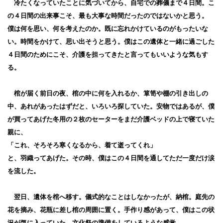
冷たくなっていたことに気づいてから、自宅での葬儀まで４日間。こ
の４日間の出来事こそ、最も大事な時間だったのではないかと思う。
僕は何を思い、何を考えたのか。既に忘れかけているのがもったいな
い。時間をかけて、思い出そうと思う。僕はこの遺体と一緒に過ごした
４日間のためにこそ、介護を担ってきたと言ってもいいような気もす
る。
棺が届く前日の夜、棺の中に何を入れるか、箪笥や棚の引き出しの
中、あれがあったはずだと、いろいろ探していた。安物ではあるが、僕
が買ってあげた冬用の２枚のセーターをまだ介護ベッドの上で寝ていた
親に、
「これ、そろそろ寒くなるから、着て逝ってくれ」
と、羽織ってあげた。その時、僕はこの４日間を通してただ一度だけ涙
を流した。
翌日、遺体を棺へ移す。儀式的なことはしなかったが、納棺。庭先の
花を摘み、花瓶に差し棺の周囲に置く。手作り感があって、僕はこの状
況が気に入っていた。文化祭の準備をしているような感覚。