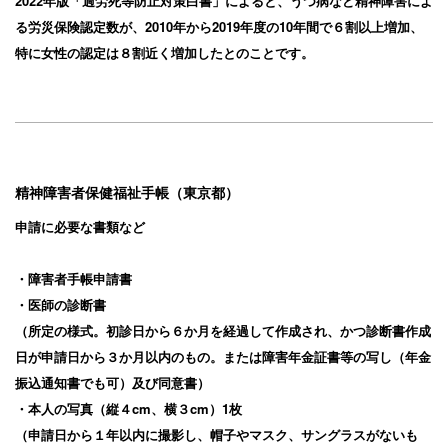
2022年版「過労死等防止対策白書」によると、うつ病など精神障害によ
る労災保険認定数が、2010年から2019年度の10年間で６割以上増加、
特に女性の認定は８割近く増加したとのことです。
精神障害者保健福祉手帳（東京都）
申請に必要な書類など
・障害者手帳申請書
・医師の診断書
（所定の様式。初診日から６か月を経過して作成され、かつ診断書作成
日が申請日から３か月以内のもの。または障害年金証書等の写し（年金
振込通知書でも可）及び同意書）
・本人の写真（縦４cm、横３cm）1枚
（申請日から１年以内に撮影し、帽子やマスク、サングラスがないも