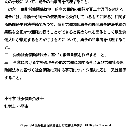
んの手続について、紛争の当事者を代理すること。
一の六 個別労働関係紛争（紛争の目的の価額が百二十万円を超える
場合には、弁護士が同一の依頼者から受任しているものに限る）に関す
る民間紛争解決手続であつて、個別労働関係紛争の民間紛争解決手続の
業務を公正かつ適確に行うことができると認められる団体として厚生労
働大臣が指定するものが行うものについて、紛争の当事者を代理するこ
と。
二 労働社会保険諸法令に基づく帳簿書類を作成すること。
三 事業における労務管理その他の労働に関する事項及び労働社会保
険諸法令に基づく社会保険に関する事項について相談に応じ、又は指導
すること。
小平市 社会保険労務士
社労士 小平市
Copyright 澁谷社会保険労務士 行政書士事務所. All Rights Reserved.