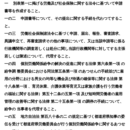
一 別表第一に掲げる労働及び社会保険に関する法令に基づいて申請
書等を作成すること。
一の二 申請書等について、その提出に関する手続を代わつてするこ
と。
一の三 労働社会保険諸法令に基づく申請、届出、報告、審査請求、
異議申立て、再審査請求その他の事項について、又は当該申請等に係る
行政機関等の調査若しくは処分に関し当該行政機関等に対してする主張
若しくは陳述について、代理すること。
一の四 個別労働関係紛争の解決の促進に関する法律 第六条第一項 の
紛争調 整委員会における同法第五条第一項 のあつせんの手続並びに雇
用の分野における男女の均等な機会及び待遇の確保等に関する法律 第
十八条第一項 、育児休業、介護休業等育児又は家族介護を行う労働者
の福祉に関する法律）第五十二条の五第一項 及び短時間労働者の雇用
管理の改善等に関する法律 第二十五条第一項 の調停の手続について、
紛争の 当事者を代理すること。
一の五 地方自治法 第百八十条の二 の規定に基づく都道府県知事の委
任を受けて都道府県労働委員会が行う個別労働関係紛争に関するあつせ