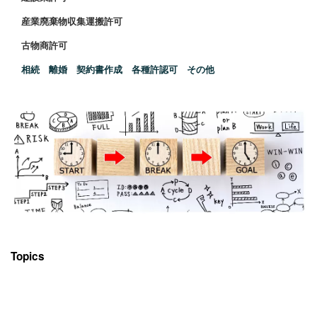
産業廃棄物収集運搬許可
古物商許可
相続 離婚 契約書作成 各種許認可 その他
Topics
[%title%]